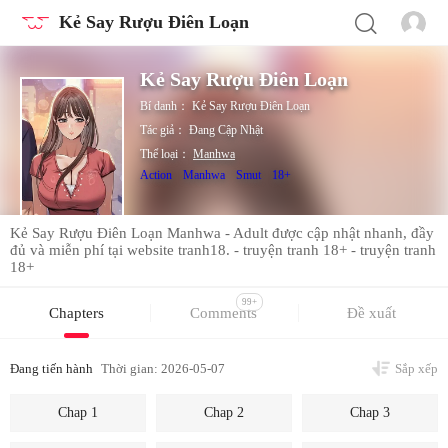
Kẻ Say Rượu Điên Loạn
Kẻ Say Rượu Điên Loạn
Bí danh：
Kẻ Say Rượu Điên Loạn
Tác giả：
Đang Cập Nhật
Thể loại：
Manhwa
Action
Manhwa
Smut
18+
Kẻ Say Rượu Điên Loạn Manhwa - Adult được cập nhật nhanh, đầy
đủ và miễn phí tại website tranh18. - truyện tranh 18+ - truyện tranh
18+
99+
Chapters
Comments
Đề xuất
Đang tiến hành
Thời gian: 2026-05-07
Sắp xếp
Chap 1
Chap 2
Chap 3