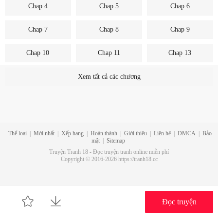
Chap 4
Chap 5
Chap 6
Chap 7
Chap 8
Chap 9
Chap 10
Chap 11
Chap 13
Chap 15
Chap 16
Chap 17
Xem tất cả các chương
Chap 18
Chap 19
Chap 20
Chap 21
Chap 22
Chap 23
Thể loại
|
Mới nhất
|
Xếp hạng
|
Hoàn thành
|
Giới thiệu
|
Liên hệ
|
DMCA
|
Bảo
mật
|
Sitemap
Chap 24
Chap 25
Chap 26
Truyện Tranh 18 - Đọc truyện tranh online miễn phí
Copyright © 2016-2026 https://tranh18.cc
Chap 27
Chap 28
Chap 29
Chap 30
Chap 31
Chap 32
Đọc truyện
Chap 33
Chap 34
Chap 35