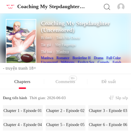
Coaching My Stepdaughter (Uncensored)
Coaching My Stepdaughter
(Uncensored)
Bí danh：
Touch Me Down
Tác giả：
Shy Fingertips
Thể loại：
Manhwa
Manhwa
Romance
Borderline H
Drama
Full Color
Uncensored
Webtoons
Explicit Sex
Comedy
Fetish
Sports
- truyện tranh 18+
99+
Chapters
Comments
Đề xuất
Đang tiến hành
Thời gian: 2026-06-03
Sắp xếp
Chapter 1 - Episode 01
Chapter 2 - Episode 02
Chapter 3 - Episode 03
Chapter 4 - Episode 04
Chapter 5 - Episode 05
Chapter 6 - Episode 06