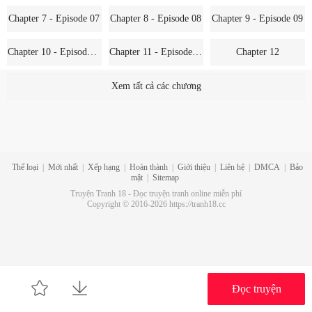
Chapter 7 - Episode 07
Chapter 8 - Episode 08
Chapter 9 - Episode 09
Chapter 10 - Episode 10
Chapter 11 - Episode 11
Chapter 12
Chapter 13
Xem tất cả các chương
Thể loại
|
Mới nhất
|
Xếp hạng
|
Hoàn thành
|
Giới thiệu
|
Liên hệ
|
DMCA
|
Bảo
mật
|
Sitemap
Truyện Tranh 18 - Đọc truyện tranh online miễn phí
Copyright © 2016-2026 https://tranh18.cc
Đọc truyện